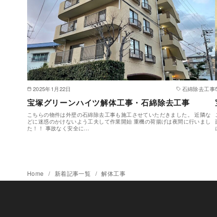
2025年1月22日
石綿除去工事
宝塚グリーンハイツ解体工事・石綿除去工事
こちらの物件は外壁の石綿除去工事も施工させていただきました。 近隣な
どに迷惑のかけないよう工夫して作業開始 重機の荷揚げは夜間に行いまし
た！！ 事故なく安全に…
Home
新着記事一覧
解体工事