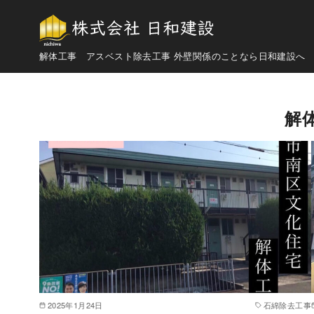
解体工事 アスベスト除去工事 外壁関係のことなら日和建設へ
コ
ン
解
テ
ン
ツ
へ
移
動
2025年1月24日
石綿除去工事