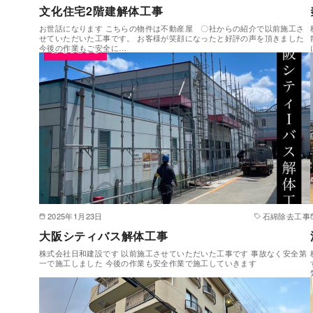
文化住宅2階建解体工事
お世話になります こちらの物件は不動産屋 〇社からの紹介で以前施工さ
せていただいた工事です。 お客様が笑顔になったと好評の声を頂きました
今後の作業もご安全に…
2025年1月23日
石綿除去工事
大阪シティバス解体工事
株式会社日和建設です 以前施工させていただいた工事です 事故なく安全第
一で施工しました 今後の作業も安全作業で施工していきます