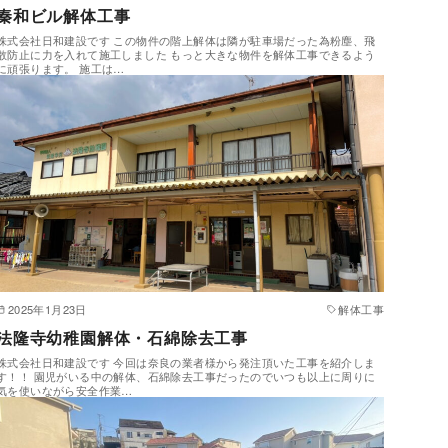
秦和ビル解体工事
株式会社日和建設です この物件の階上解体は隣が駐車場だった為粉塵、飛
散防止に力を入れて施工しました もっと大きな物件を解体工事できるよう
に頑張ります。 施工は…
2025年1月23日
解体工事
法隆寺幼稚園解体・石綿除去工事
株式会社日和建設です 今回は奈良の業者様から発注頂いた工事を紹介しま
す！！ 園児がいる中の解体、石綿除去工事だったのでいつも以上に周りに
気を使いながら安全作業…